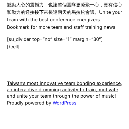
撼動人心的震撼力，也讓整個團隊更凝聚一心，更有信心
和動力的迎接接下來長達兩天的馬拉松會議。Unite your
team with the best conference energizers.
Bookmark for more team and staff training news
[su_divider top=”no” size=”1″ margin=”30″]
[/cell]
Taiwan’s most innovative team bonding experience,
an interactive drumming activity to train, motivate
and unite your team through the power of music!
Proudly powered by
WordPress